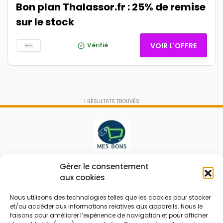
Bon plan Thalassor.fr : 25% de remise
sur le stock
Vérifié
VOIR L'OFFRE
1
RÉSULTATS TROUVÉS
Le prix peut être réduit !
Gérer le consentement
aux cookies
Mes Bons
Bonnes affaires
Nous utilisons des technologies telles que les cookies pour stocker
et/ou accéder aux informations relatives aux appareils. Nous le
FAQ
Code réduction
faisons pour améliorer l’expérience de navigation et pour afficher
Qui sommes nous
Bons plans