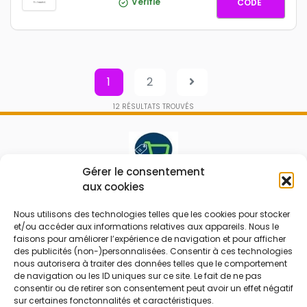
ALIGNE2
Vérifié
CODE
1
2
12
RÉSULTATS TROUVÉS
Gérer le consentement
aux cookies
Le prix peut être réduit !
Nous utilisons des technologies telles que les cookies pour stocker
Mes Bons
Bonnes affaires
et/ou accéder aux informations relatives aux appareils. Nous le
faisons pour améliorer l’expérience de navigation et pour afficher
des publicités (non-)personnalisées. Consentir à ces technologies
FAQ
Code réduction
nous autorisera à traiter des données telles que le comportement
Qui sommes nous
Bons plans
de navigation ou les ID uniques sur ce site. Le fait de ne pas
consentir ou de retirer son consentement peut avoir un effet négatif
Contactez-nous
Soldes
sur certaines fonctonnalités et caractéristiques.