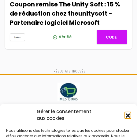
Coupon remise The Unity Soft : 15 %
de réduction chez theunitysoft -
Partenaire logiciel Microsoft
UNITY15
Vérifié
CODE
1
RÉSULTATS TROUVÉS
Le prix peut être réduit !
Gérer le consentement
aux cookies
Mes Bons
Bonnes affaires
Nous utilisons des technologies telles que les cookies pour stocker
et/ou accéder aux informations relatives aux appareils. Nous le
FAQ
Code réduction