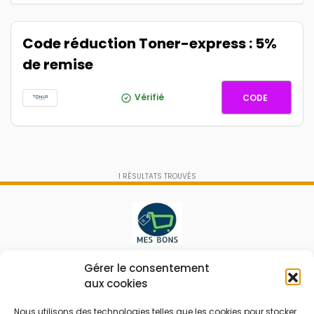
Code réduction Toner-express : 5%
de remise
TE-51201
Vérifié
CODE
1
RÉSULTATS TROUVÉS
Le prix peut être réduit !
Gérer le consentement
aux cookies
Mes Bons
Bonnes affaires
Nous utilisons des technologies telles que les cookies pour stocker