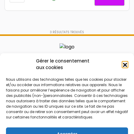
3
RÉSULTATS TROUVÉS
Le prix peut être réduit !
Gérer le consentement
aux cookies
Mes Bons
Bonnes affaires
Nous utilisons des technologies telles que les cookies pour stocker
FAQ
Code réduction
et/ou accéder aux informations relatives aux appareils. Nous le
faisons pour améliorer l’expérience de navigation et pour afficher
Qui sommes nous
Bons plans
des publicités (non-)personnalisées. Consentir à ces technologies
nous autorisera à traiter des données telles que le comportement
Contactez-nous
Soldes
de navigation ou les ID uniques sur ce site. Le fait de ne pas
Mentions légales
French Days
consentir ou de retirer son consentement peut avoir un effet négatif
sur certaines fonctonnalités et caractéristiques.
CGU
Black Friday
Código promocional
Rentrée