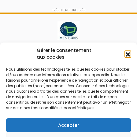
1
RÉSULTATS TROUVÉS
Le prix peut être réduit !
Gérer le consentement
aux cookies
Mes Bons
Bonnes affaires
Nous utilisons des technologies telles que les cookies pour stocker
et/ou accéder aux informations relatives aux appareils. Nous le
FAQ
Code réduction
faisons pour améliorer l’expérience de navigation et pour afficher
Qui sommes nous
Bons plans
des publicités (non-)personnalisées. Consentir à ces technologies
nous autorisera à traiter des données telles que le comportement
Contactez-nous
Soldes
de navigation ou les ID uniques sur ce site. Le fait de ne pas
consentir ou de retirer son consentement peut avoir un effet négatif
Mentions légales
French Days
sur certaines fonctonnalités et caractéristiques.
CGU
Black Friday
Código promocional
Rentrée
Accepter