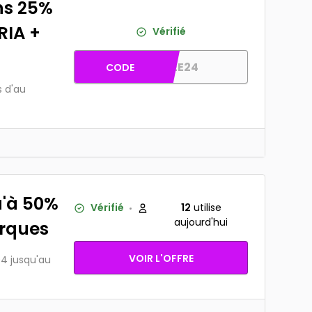
ns 25%
RIA +
Vérifié
FREE24
CODE
s d'au
u'à 50%
Vérifié
12
utilise
aujourd'hui
arques
VOIR L'OFFRE
04 jusqu'au