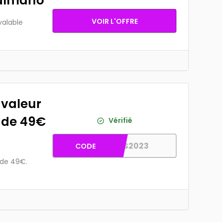
Valmano
VOIR L'OFFRE
valable
 valeur
r de 49€
Vérifié
XMAS2023
CODE
 de 49€.