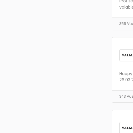
Profit
valabl
355 Vu
Happy 
26.03.
343 Vu