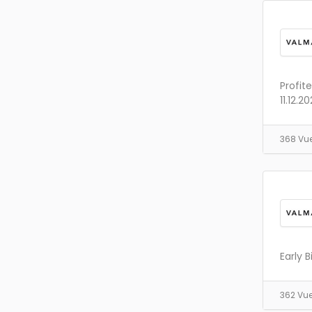
Profit
11.12.20
368 Vu
Early B
362 Vu