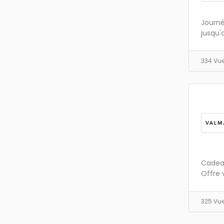
Journé
jusqu'a
334 Vu
Cadeau
Offre 
325 Vu