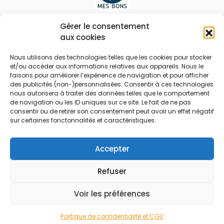
Le prix peut être réduit !
Gérer le consentement
aux cookies
Mes Bons
Bonnes affaires
Nous utilisons des technologies telles que les cookies pour stocker
et/ou accéder aux informations relatives aux appareils. Nous le
FAQ
Code réduction
faisons pour améliorer l’expérience de navigation et pour afficher
Qui sommes nous
Bons plans
des publicités (non-)personnalisées. Consentir à ces technologies
nous autorisera à traiter des données telles que le comportement
Contactez-nous
Soldes
de navigation ou les ID uniques sur ce site. Le fait de ne pas
consentir ou de retirer son consentement peut avoir un effet négatif
Mentions légales
French Days
sur certaines fonctonnalités et caractéristiques.
CGU
Black Friday
Código promocional
Rentrée
Accepter
Refuser
© 2026 Tous droits réservés.
Voir les préférences
Politique de confidentialité et CGU
Accueil
Rechercher
Marchands
Catégories
Blog