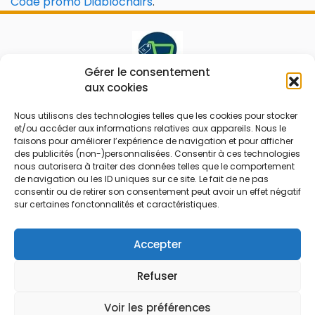
Code promo Diablochairs
.
Gérer le consentement
aux cookies
Le prix peut être réduit !
Nous utilisons des technologies telles que les cookies pour stocker
Mes Bons
Bonnes affaires
et/ou accéder aux informations relatives aux appareils. Nous le
faisons pour améliorer l’expérience de navigation et pour afficher
des publicités (non-)personnalisées. Consentir à ces technologies
FAQ
Code réduction
nous autorisera à traiter des données telles que le comportement
Qui sommes nous
Bons plans
de navigation ou les ID uniques sur ce site. Le fait de ne pas
consentir ou de retirer son consentement peut avoir un effet négatif
Contactez-nous
Soldes
sur certaines fonctonnalités et caractéristiques.
Mentions légales
French Days
CGU
Black Friday
Accepter
Código promocional
Rentrée
Refuser
© 2026 Tous droits réservés.
Voir les préférences