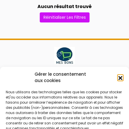
Aucun résultat trouvé
Réinitialiser Les Filtres
Le prix peut être réduit !
Gérer le consentement
aux cookies
Mes Bons
Bonnes affaires
Nous utilisons des technologies telles que les cookies pour stocker
et/ou accéder aux informations relatives aux appareils. Nous le
FAQ
Code réduction
faisons pour améliorer l’expérience de navigation et pour afficher
Qui sommes nous
Bons plans
des publicités (non-)personnalisées. Consentir à ces technologies
nous autorisera à traiter des données telles que le comportement
Contactez-nous
Soldes
de navigation ou les ID uniques sur ce site. Le fait de ne pas
consentir ou de retirer son consentement peut avoir un effet négatif
Mentions légales
French Days
sur certaines fonctonnalités et caractéristiques.