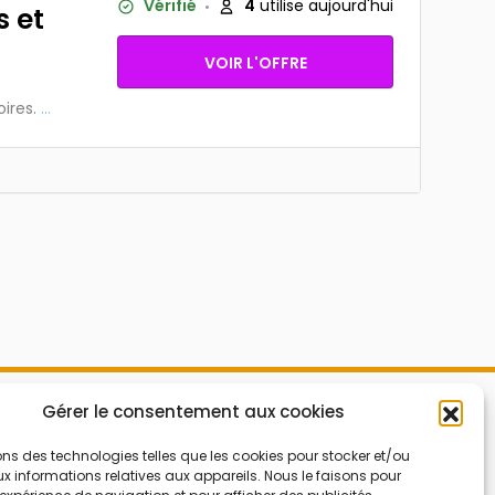
Vérifié
4
utilise aujourd'hui
s et
VOIR L'OFFRE
ires.
...
Mes Bons
Gérer le consentement aux cookies
Bonnes affaires
FAQ
Code réduction
ons des technologies telles que les cookies pour stocker et/ou
 informations relatives aux appareils. Nous le faisons pour
Qui sommes nous
Bons plans