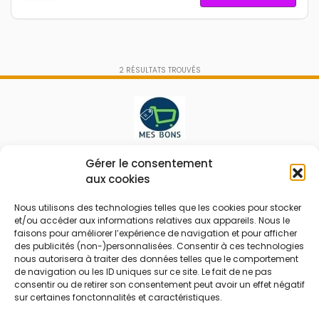
2
RÉSULTATS TROUVÉS
Le prix peut être réduit !
Gérer le consentement
aux cookies
Mes Bons
Bonnes affaires
Nous utilisons des technologies telles que les cookies pour stocker
et/ou accéder aux informations relatives aux appareils. Nous le
FAQ
Code réduction
faisons pour améliorer l’expérience de navigation et pour afficher
Qui sommes nous
Bons plans
des publicités (non-)personnalisées. Consentir à ces technologies
nous autorisera à traiter des données telles que le comportement
Contactez-nous
Soldes
de navigation ou les ID uniques sur ce site. Le fait de ne pas
consentir ou de retirer son consentement peut avoir un effet négatif
Mentions légales
French Days
sur certaines fonctonnalités et caractéristiques.
CGU
Black Friday