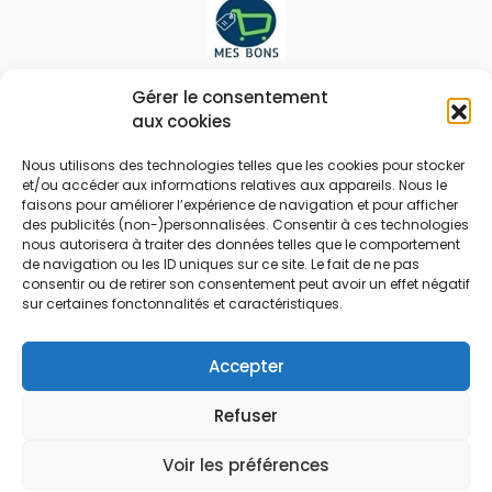
Le prix peut être réduit !
Gérer le consentement
aux cookies
Mes Bons
Bonnes affaires
Nous utilisons des technologies telles que les cookies pour stocker
et/ou accéder aux informations relatives aux appareils. Nous le
FAQ
Code réduction
faisons pour améliorer l’expérience de navigation et pour afficher
Qui sommes nous
Bons plans
des publicités (non-)personnalisées. Consentir à ces technologies
nous autorisera à traiter des données telles que le comportement
Contactez-nous
Soldes
de navigation ou les ID uniques sur ce site. Le fait de ne pas
consentir ou de retirer son consentement peut avoir un effet négatif
Mentions légales
French Days
sur certaines fonctonnalités et caractéristiques.
CGU
Black Friday
Código promocional
Rentrée
Accepter
Refuser
© 2026 Tous droits réservés.
Voir les préférences