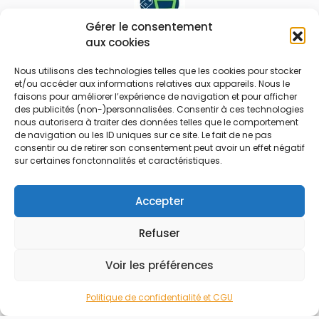
Gérer le consentement
aux cookies
Le prix peut être réduit !
Nous utilisons des technologies telles que les cookies pour stocker
Mes Bons
Bonnes affaires
et/ou accéder aux informations relatives aux appareils. Nous le
faisons pour améliorer l’expérience de navigation et pour afficher
des publicités (non-)personnalisées. Consentir à ces technologies
FAQ
Code réduction
nous autorisera à traiter des données telles que le comportement
Qui sommes nous
Bons plans
de navigation ou les ID uniques sur ce site. Le fait de ne pas
consentir ou de retirer son consentement peut avoir un effet négatif
Contactez-nous
Soldes
sur certaines fonctonnalités et caractéristiques.
Mentions légales
French Days
CGU
Black Friday
Accepter
Código promocional
Rentrée
Refuser
© 2026 Tous droits réservés.
Voir les préférences
Politique de confidentialité et CGU
Accueil
Rechercher
Marchands
Catégories
Blog