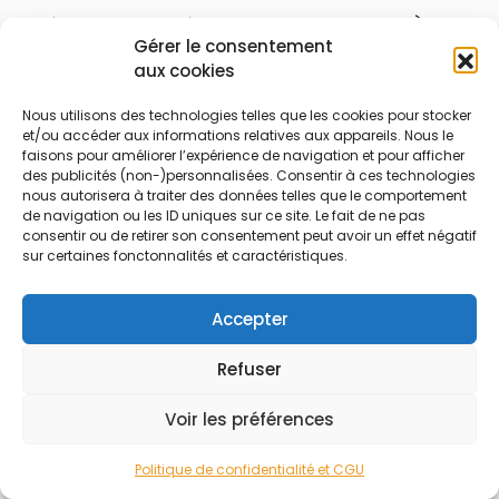
modèles allant de 2 à 24 heures d’autonomie. À noter
Gérer le consentement
cependant que la durée de la batterie d’une enceinte
aux cookies
Bluetooth dépend de son usage, de la taille de la
Nous utilisons des technologies telles que les cookies pour stocker
et/ou accéder aux informations relatives aux appareils. Nous le
batterie et du volume utilisée lors de l’écoute.
faisons pour améliorer l’expérience de navigation et pour afficher
des publicités (non-)personnalisées. Consentir à ces technologies
Comme mentionné précédemment, une enceinte
nous autorisera à traiter des données telles que le comportement
de navigation ou les ID uniques sur ce site. Le fait de ne pas
Bluetooth ne fonctionne que si elle est appareillée
consentir ou de retirer son consentement peut avoir un effet négatif
avec d’autres appareils. Dans le choix de l’enceinte, il
sur certaines fonctonnalités et caractéristiques.
convient aussi de choisir un modèle compatible avec
Accepter
tous les dispositifs (smartphone, tablette, ordinateur).
Refuser
Sur la portée du
Bluetooth
, les modèles proposés sur
Voir les préférences
le marché proposent une
portée moyenne de 10 à 15
mètres qui peut s’étendre à 30 mètres
s’il n’existe
Politique de confidentialité et CGU
Accueil
Rechercher
Marchands
Catégories
Blog