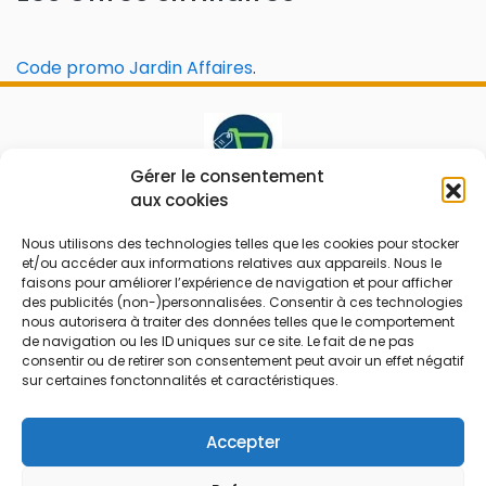
Code promo Jardin Affaires
.
Gérer le consentement
aux cookies
Le prix peut être réduit !
Nous utilisons des technologies telles que les cookies pour stocker
Mes Bons
Bonnes affaires
et/ou accéder aux informations relatives aux appareils. Nous le
faisons pour améliorer l’expérience de navigation et pour afficher
des publicités (non-)personnalisées. Consentir à ces technologies
FAQ
Code réduction
nous autorisera à traiter des données telles que le comportement
Qui sommes nous
Bons plans
de navigation ou les ID uniques sur ce site. Le fait de ne pas
consentir ou de retirer son consentement peut avoir un effet négatif
Contactez-nous
Soldes
sur certaines fonctonnalités et caractéristiques.
Mentions légales
French Days
CGU
Black Friday
Accepter
Código promocional
Rentrée