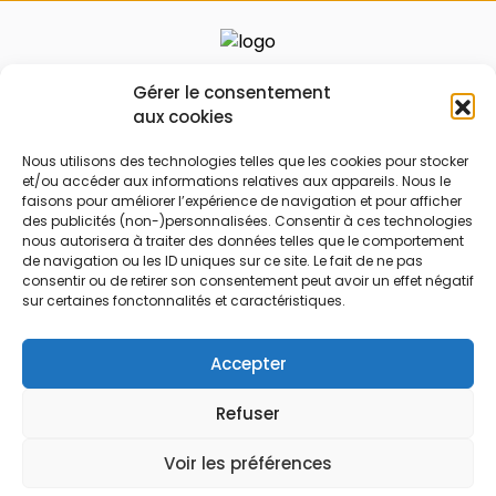
Le prix peut être réduit !
Gérer le consentement
aux cookies
Mes Bons
Bonnes affaires
Nous utilisons des technologies telles que les cookies pour stocker
et/ou accéder aux informations relatives aux appareils. Nous le
FAQ
Code réduction
faisons pour améliorer l’expérience de navigation et pour afficher
Qui sommes nous
Bons plans
des publicités (non-)personnalisées. Consentir à ces technologies
nous autorisera à traiter des données telles que le comportement
Contactez-nous
Soldes
de navigation ou les ID uniques sur ce site. Le fait de ne pas
consentir ou de retirer son consentement peut avoir un effet négatif
Mentions légales
French Days
sur certaines fonctonnalités et caractéristiques.
CGU
Black Friday
Código promocional
Rentrée
Accepter
Refuser
© 2026 Tous droits réservés.
Voir les préférences