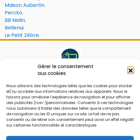
Maison Aubertin
.
Percko
.
BB Malin
.
Bellenui
.
Le Petit Zèbre
.
Gérer le consentement
aux cookies
Le prix peut être réduit !
Nous utilisons des technologies telles que les cookies pour stocker
Mes Bons
Bonnes affaires
et/ou accéder aux informations relatives aux appareils. Nous le
faisons pour améliorer l’expérience de navigation et pour afficher
des publicités (non-)personnalisées. Consentir à ces technologies
FAQ
Code réduction
nous autorisera à traiter des données telles que le comportement
Qui sommes nous
Bons plans
de navigation ou les ID uniques sur ce site. Le fait de ne pas
consentir ou de retirer son consentement peut avoir un effet négatif
Contactez-nous
Soldes
sur certaines fonctonnalités et caractéristiques.
Mentions légales
French Days