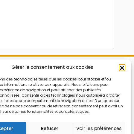
Mes Bons
Gérer le consentement aux cookies
Bonnes affaires
FAQ
Code réduction
ons des technologies telles que les cookies pour stocker et/ou
 informations relatives aux appareils. Nous le faisons pour
Qui sommes nous
Bons plans
’expérience de navigation et pour afficher des publicités
nnalisées. Consentir à ces technologies nous autorisera à traiter
Contactez-nous
Soldes
s telles que le comportement de navigation ou les ID uniques sur
Mentions légales
French Days
 fait de ne pas consentir ou de retirer son consentement peut avoir un
if sur certaines fonctonnalités et caractéristiques.
CGU
Black Friday
Código promocional
Rentrée
cepter
Refuser
Voir les préférences