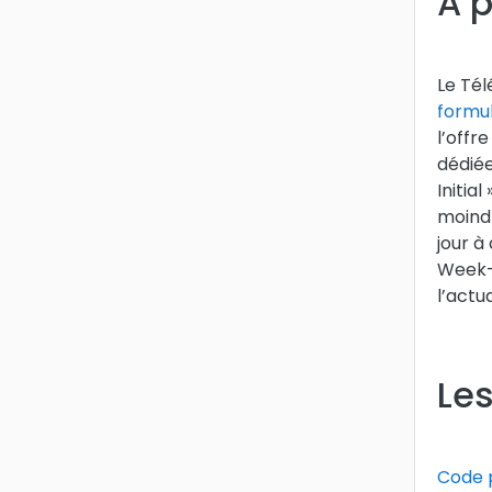
A 
Le Tél
formu
l’offr
dédiée
Initia
moindr
jour à
Week-E
l’actu
Les
Code 