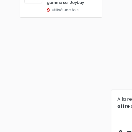
gamme sur Joybuy
utilisé une fois
A la r
offre
à