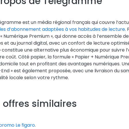
propos de Telegramme
égramme est un média régional français qui couvre l’actu
les d’abonnement adaptées à vos habitudes de lecture
.
e « Numérique Premium », qui donne accès à l’ensemble d
s et au journal digital, avec un confort de lecture optimis
l » constitue une alternative plus économique pour suivre l
e coût. Côté papier, la formule « Papier + Numérique Pr
 domicile tout en profitant des avantages numériques. U
nd » est également proposée, avec une livraison du sam
alité locale selon votre rythme.
 offres similaires
promo Le figaro
.