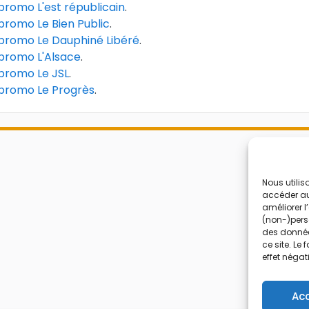
romo L'est républicain
.
promo Le Bien Public
.
promo Le Dauphiné Libéré
.
promo L'Alsace
.
promo Le JSL
.
promo Le Progrès
.
Nous utilis
accéder aux
améliorer l
(non-)perso
des donnée
ce site. Le
effet négat
Ac