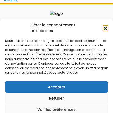
Le prix peut être réduit !
Gérer le consentement
aux cookies
Mes Bons
Bonnes affaires
Nous utilisons des technologies telles que les cookies pour stocker
et/ou accéder aux informations relatives aux appareils. Nous le
FAQ
Code réduction
faisons pour améliorer l’expérience de navigation et pour afficher
Qui sommes nous
Bons plans
des publicités (non-)personnalisées. Consentir à ces technologies
nous autorisera à traiter des données telles que le comportement
Contactez-nous
Soldes
de navigation ou les ID uniques sur ce site. Le fait de ne pas
consentir ou de retirer son consentement peut avoir un effet négatif
Mentions légales
French Days
sur certaines fonctonnalités et caractéristiques.
CGU
Black Friday
Código promocional
Rentrée
Accepter
Refuser
© 2026 Tous droits réservés.
Voir les préférences