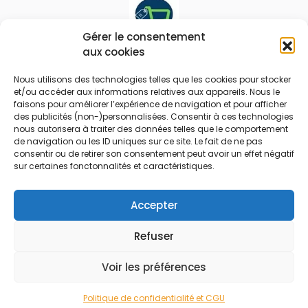
Gérer le consentement
aux cookies
Le prix peut être réduit !
Nous utilisons des technologies telles que les cookies pour stocker
Mes Bons
Bonnes affaires
et/ou accéder aux informations relatives aux appareils. Nous le
faisons pour améliorer l’expérience de navigation et pour afficher
des publicités (non-)personnalisées. Consentir à ces technologies
FAQ
Code réduction
nous autorisera à traiter des données telles que le comportement
Qui sommes nous
Bons plans
de navigation ou les ID uniques sur ce site. Le fait de ne pas
consentir ou de retirer son consentement peut avoir un effet négatif
Contactez-nous
Soldes
sur certaines fonctonnalités et caractéristiques.
Mentions légales
French Days
CGU
Black Friday
Accepter
Código promocional
Rentrée
Refuser
© 2026 Tous droits réservés.
Voir les préférences
Politique de confidentialité et CGU
Accueil
Rechercher
Marchands
Catégories
Blog