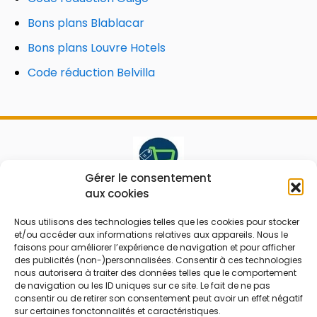
Bons plans Blablacar
Bons plans Louvre Hotels
Code réduction Belvilla
Gérer le consentement
aux cookies
Le prix peut être réduit !
Nous utilisons des technologies telles que les cookies pour stocker
Mes Bons
Bonnes affaires
et/ou accéder aux informations relatives aux appareils. Nous le
faisons pour améliorer l’expérience de navigation et pour afficher
FAQ
Code réduction
des publicités (non-)personnalisées. Consentir à ces technologies
nous autorisera à traiter des données telles que le comportement
Qui sommes nous
Bons plans
de navigation ou les ID uniques sur ce site. Le fait de ne pas
consentir ou de retirer son consentement peut avoir un effet négatif
Contactez-nous
Soldes
sur certaines fonctonnalités et caractéristiques.