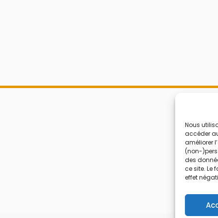
Nous utilis
accéder aux
améliorer l
(non-)perso
des donnée
ce site. Le
effet négat
Ac