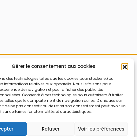
Mes Bons
Gérer le consentement aux cookies
Bonnes affaires
FAQ
Code réduction
ons des technologies telles que les cookies pour stocker et/ou
 informations relatives aux appareils. Nous le faisons pour
Qui sommes nous
Bons plans
’expérience de navigation et pour afficher des publicités
nnalisées. Consentir à ces technologies nous autorisera à traiter
Contactez-nous
Soldes
s telles que le comportement de navigation ou les ID uniques sur
Mentions légales
French Days
 fait de ne pas consentir ou de retirer son consentement peut avoir un
if sur certaines fonctonnalités et caractéristiques.
CGU
Black Friday
Código promocional
Rentrée
cepter
Refuser
Voir les préférences