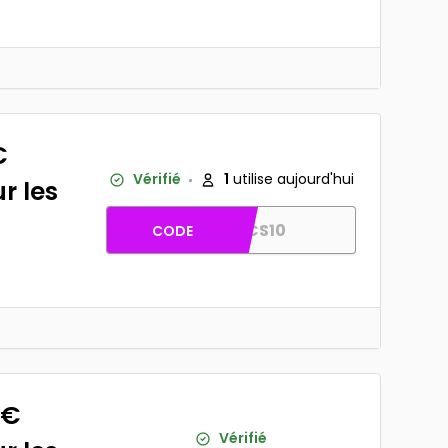
€
Vérifié
1
utilise aujourd'hui
r les
AFCS10
CODE
5€
Vérifié