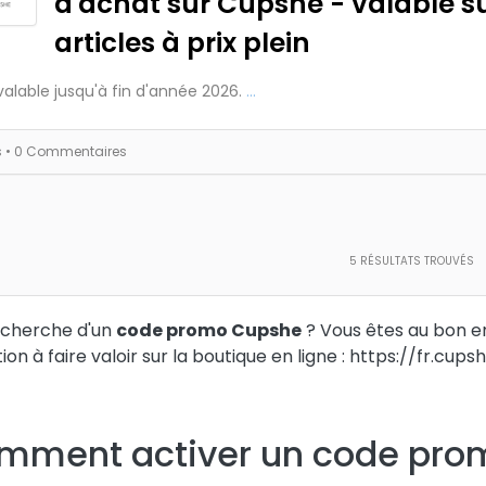
d'achat sur Cupshe - valable su
articles à prix plein
valable jusqu'à fin d'année 2026.
...
s
• 0 Commentaires
5
RÉSULTATS TROUVÉS
echerche d'un
code promo Cupshe
? Vous êtes au bon e
ion à faire valoir sur la boutique en ligne : https://fr.cup
mment activer un code prom