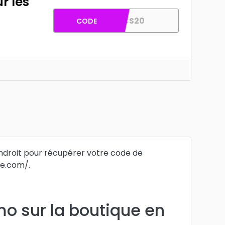
r les
AFCS20
CODE
ndroit pour récupérer votre code de
she.com/.
o sur la boutique en