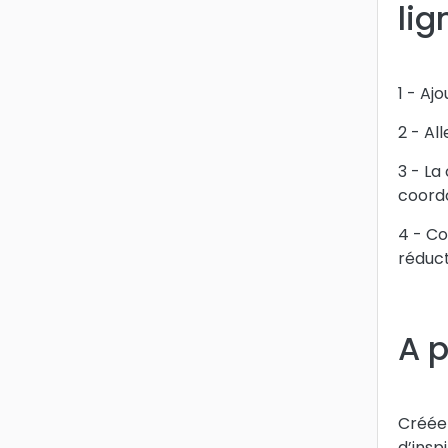
li
1 - Aj
2 - Al
3 - La
coord
4 - Co
réduct
A 
Créée 
d’insp