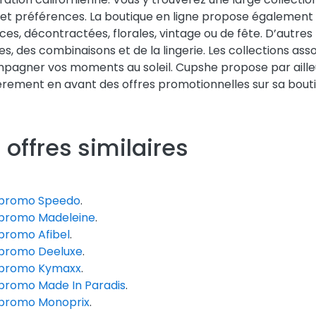
 et préférences. La boutique en ligne propose égalemen
es, décontractées, florales, vintage ou de fête. D’autre
es, des combinaisons et de la lingerie. Les collections ass
agner vos moments au soleil. Cupshe propose par ailleur
èrement en avant des offres promotionnelles sur sa bouti
 offres similaires
promo Speedo
.
promo Madeleine
.
promo Afibel
.
promo Deeluxe
.
promo Kymaxx
.
promo Made In Paradis
.
promo Monoprix
.