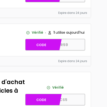
Expire dans 24 jours
Vérifié
1
utilise aujourd'hui
MAR59
CODE
Expire dans 24 jours
€ d'achat
Vérifié
icles à
AFCS5
CODE