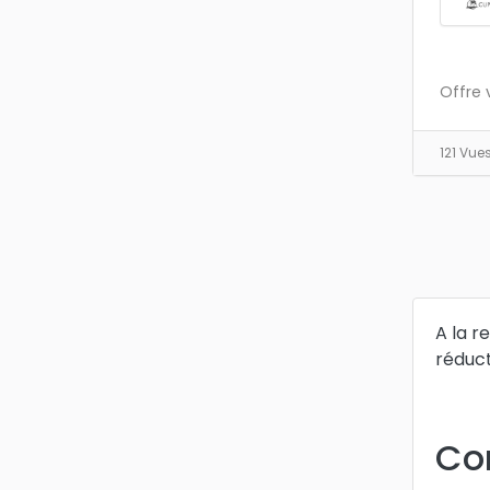
Offre 
121 Vue
A la r
réduct
Co