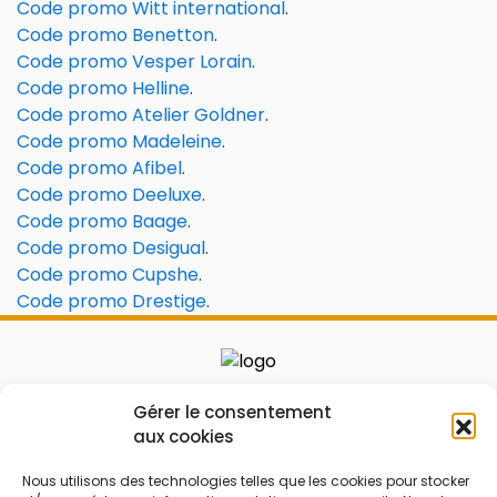
Code promo Witt international
.
Code promo Benetton
.
Code promo Vesper Lorain
.
Code promo Helline
.
Code promo Atelier Goldner
.
Code promo Madeleine
.
Code promo Afibel
.
Code promo Deeluxe
.
Code promo Baage
.
Code promo Desigual
.
Code promo Cupshe
.
Code promo Drestige
.
Le prix peut être réduit !
Gérer le consentement
aux cookies
Mes Bons
Bonnes affaires
Nous utilisons des technologies telles que les cookies pour stocker