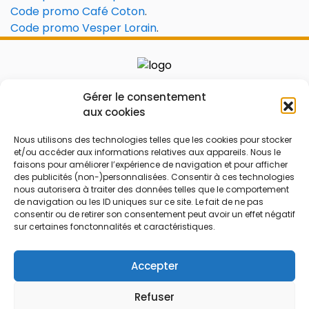
Code promo Café Coton
.
Code promo Vesper Lorain
.
Le prix peut être réduit !
Gérer le consentement
aux cookies
Mes Bons
Bonnes affaires
Nous utilisons des technologies telles que les cookies pour stocker
et/ou accéder aux informations relatives aux appareils. Nous le
FAQ
Code réduction
faisons pour améliorer l’expérience de navigation et pour afficher
Qui sommes nous
Bons plans
des publicités (non-)personnalisées. Consentir à ces technologies
nous autorisera à traiter des données telles que le comportement
Contactez-nous
Soldes
de navigation ou les ID uniques sur ce site. Le fait de ne pas
consentir ou de retirer son consentement peut avoir un effet négatif
Mentions légales
French Days
sur certaines fonctonnalités et caractéristiques.
CGU
Black Friday
Código promocional
Rentrée
Accepter
Refuser
© 2026 Tous droits réservés.