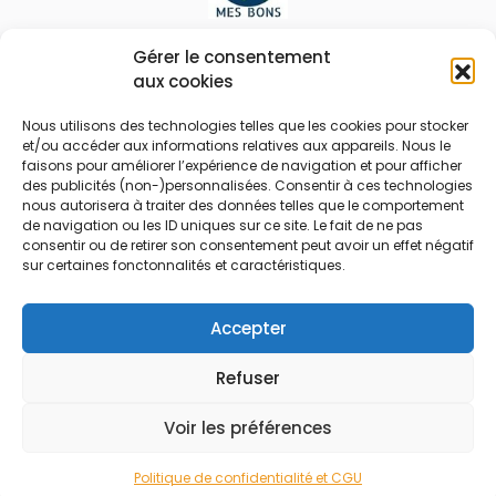
Le prix peut être réduit !
Gérer le consentement
aux cookies
Mes Bons
Bonnes affaires
Nous utilisons des technologies telles que les cookies pour stocker
et/ou accéder aux informations relatives aux appareils. Nous le
FAQ
Code réduction
faisons pour améliorer l’expérience de navigation et pour afficher
Qui sommes nous
Bons plans
des publicités (non-)personnalisées. Consentir à ces technologies
nous autorisera à traiter des données telles que le comportement
Contactez-nous
Soldes
de navigation ou les ID uniques sur ce site. Le fait de ne pas
consentir ou de retirer son consentement peut avoir un effet négatif
Mentions légales
French Days
sur certaines fonctonnalités et caractéristiques.
CGU
Black Friday
Código promocional
Rentrée
Accepter
Refuser
© 2026 Tous droits réservés.
Voir les préférences
Politique de confidentialité et CGU
Accueil
Rechercher
Marchands
Catégories
Blog