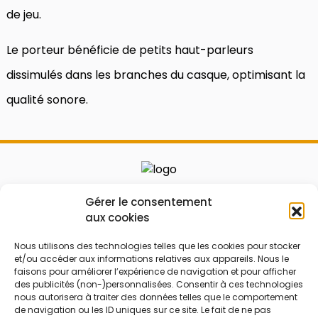
de jeu.
Le porteur bénéficie de petits haut-parleurs
dissimulés dans les branches du casque, optimisant la
qualité sonore.
Le prix peut être réduit !
Gérer le consentement
aux cookies
Mes Bons
Bonnes affaires
Nous utilisons des technologies telles que les cookies pour stocker
et/ou accéder aux informations relatives aux appareils. Nous le
FAQ
Code réduction
faisons pour améliorer l’expérience de navigation et pour afficher
Qui sommes nous
Bons plans
des publicités (non-)personnalisées. Consentir à ces technologies
nous autorisera à traiter des données telles que le comportement
Contactez-nous
Soldes
de navigation ou les ID uniques sur ce site. Le fait de ne pas