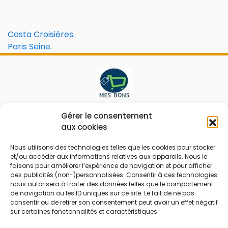
Costa Croisières
.
Paris Seine
.
Le prix peut être réduit !
Gérer le consentement
aux cookies
Mes Bons
Bonnes affaires
Nous utilisons des technologies telles que les cookies pour stocker
et/ou accéder aux informations relatives aux appareils. Nous le
FAQ
Code réduction
faisons pour améliorer l’expérience de navigation et pour afficher
Qui sommes nous
Bons plans
des publicités (non-)personnalisées. Consentir à ces technologies
nous autorisera à traiter des données telles que le comportement
Contactez-nous
Soldes
de navigation ou les ID uniques sur ce site. Le fait de ne pas
consentir ou de retirer son consentement peut avoir un effet négatif
Mentions légales
French Days
sur certaines fonctonnalités et caractéristiques.
CGU
Black Friday