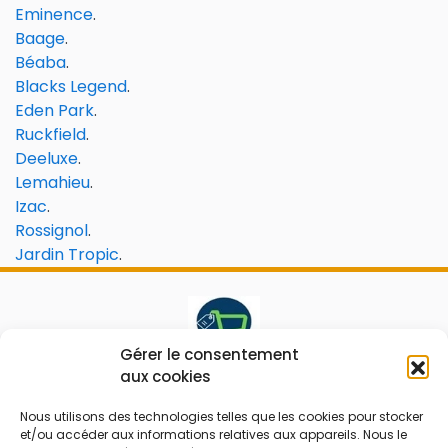
Eminence
.
Baage
.
Béaba
.
Blacks Legend
.
Eden Park
.
Ruckfield
.
Deeluxe
.
Lemahieu
.
Izac
.
Rossignol
.
Jardin Tropic
.
Gérer le consentement
aux cookies
Le prix peut être réduit !
Nous utilisons des technologies telles que les cookies pour stocker
Mes Bons
Bonnes affaires
et/ou accéder aux informations relatives aux appareils. Nous le