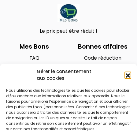
Le prix peut être réduit !
Mes Bons
Bonnes affaires
FAQ
Code réduction
Qui sommes nous
Bons plans
Gérer le consentement
Contactez-nous
Soldes
aux cookies
Mentions légales
French Days
Nous utilisons des technologies telles que les cookies pour stocker
CGU
Black Friday
et/ou accéder aux informations relatives aux appareils. Nous le
faisons pour améliorer l’expérience de navigation et pour afficher
Código promocional
Rentrée
des publicités (non-)personnalisées. Consentir à ces technologies
nous autorisera à traiter des données telles que le comportement
de navigation ou les ID uniques sur ce site. Le fait de ne pas
© 2026 Tous droits réservés.
consentir ou de retirer son consentement peut avoir un effet négatif
sur certaines fonctonnalités et caractéristiques.